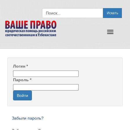
Искать
Toggle
navigation
Логин
*
Пароль
*
Войти
Забыли пароль?