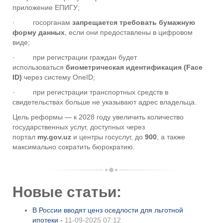
приложение ЕПИГУ;
· госорганам
запрещается требовать бумажную
форму данных
, если они предоставлены в цифровом
виде;
· при регистрации граждан будет
использоваться
биометрическая идентификация (Face
ID)
через систему OneID;
· при регистрации транспортных средств в
свидетельствах больше не указывают адрес владельца.
Цель реформы — к 2028 году увеличить количество
государственных услуг, доступных через
портал
my.gov.uz
и центры госуслуг, до
900
, а также
максимально сократить бюрократию.
Новые статьи:
В России вводят ценз оседлости для льготной
ипотеки -
11-09-2025 07:12