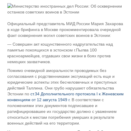
Официальный представитель МИД России Мария Захарова
в ходе брифинга в Москве прокомментировала очередной
факт осквернения могил советских воинов в Эстонии:
— Совершен акт кощунственного надругательства над
памятью покоящихся в эстонском г.Пылва 100
красноармейцев, отдавших свои жизни в боях против
немецких захватчиков.
Помимо очевидной аморальности проводимых без
согласования с родственниками эксгумаций есть еще и
юридические аспекты этих бесчеловечных и преступных
действий Таллина. Они грубо нарушают обязательства
Эстонии по
ст.34 Дополнительного протокола I к Женевским
конвенциям от 12 августа 1949 г.
В соответствии с
положениями этих документов подписавшее и
ратифицировавшее их государство должно с уважением
относиться к местам погребения умерших в результате
военных действий на его территории.