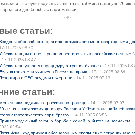
омафией. Его будет вручать лично глава кабмина накануне 26 июн
народного дня борьбы с наркоманией.
вые статьи:
Введены обновлённые правила пользования многоквартирными до
17-11-2025 08:50
Узбекистанцам станет проще инвестировать в российские ценные 
-
17-11-2025 08:47
Узбекистане упростят процедуру открытия бизнеса -
17-11-2025 08:
Если вы захотели учиться в России на врача -
17-11-2025 08:39
Дезертира с СВО осудили в Фергане -
14-11-2025 07:13
нние статьи:
Мошенники поджидают россиян на границе -
14-11-2025 07:07
20 лет союзническому договору России и Узбекистана: юбилей важн
этапа стратегического партнёрства -
14-11-2025 06:56
Принят модельный закон о борьбе с семейно-бытовым насилием -
2025 06:54
Латвийский суд признал обоснованным увольнение пограничника з