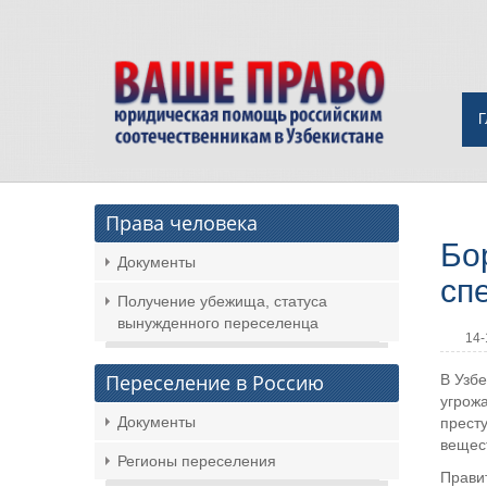
Права человека
Бо
Документы
сп
Получение убежища, статуса
вынужденного переселенца
14-
Переселение в Россию
В Узб
угрожа
Документы
престу
вещест
Регионы переселения
Правит