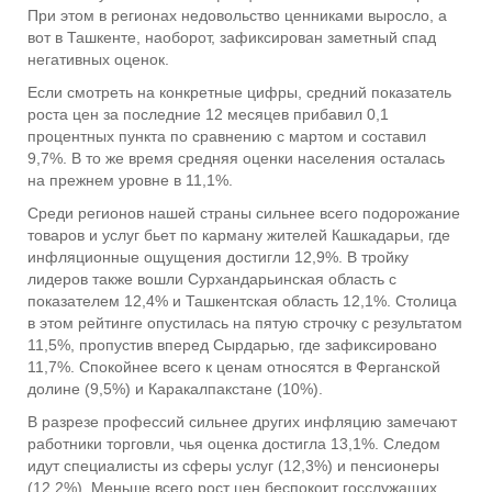
При этом в регионах недовольство ценниками выросло, а
вот в Ташкенте, наоборот, зафиксирован заметный спад
негативных оценок.
Если смотреть на конкретные цифры, средний показатель
роста цен за последние 12 месяцев прибавил 0,1
процентных пункта по сравнению с мартом и составил
9,7%. В то же время средняя оценки населения осталась
на прежнем уровне в 11,1%.
Среди регионов нашей страны сильнее всего подорожание
товаров и услуг бьет по карману жителей Кашкадарьи, где
инфляционные ощущения достигли 12,9%. В тройку
лидеров также вошли Сурхандарьинская область с
показателем 12,4% и Ташкентская область 12,1%. Столица
в этом рейтинге опустилась на пятую строчку с результатом
11,5%, пропустив вперед Сырдарью, где зафиксировано
11,7%. Спокойнее всего к ценам относятся в Ферганской
долине (9,5%) и Каракалпакстане (10%).
В разрезе профессий сильнее других инфляцию замечают
работники торговли, чья оценка достигла 13,1%. Следом
идут специалисты из сферы услуг (12,3%) и пенсионеры
(12,2%). Меньше всего рост цен беспокоит госслужащих