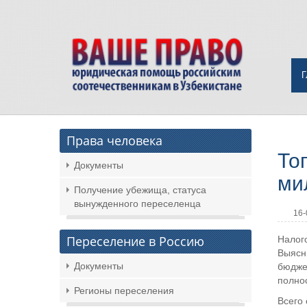
Права человека
То
Документы
ми
Получение убежища, статуса
вынужденного переселенца
16-
Переселение в Россию
Налого
Выясн
Документы
бюджет
полнос
Регионы переселения
Всего 