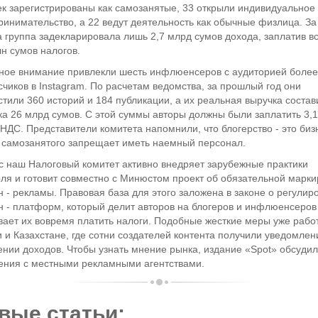
ек зарегистрированы как самозанятые, 33 открыли индивидуальное
инимательство, а 22 ведут деятельность как обычные физлица. За
а группа задекларировала лишь 2,7 млрд сумов дохода, заплатив в
н сумов налогов.
ное внимание привлекли шесть инфлюенсеров с аудиторией более
чиков в Instagram. По расчетам ведомства, за прошлый год они
тили 360 историй и 184 публикации, а их реальная выручка состав
а 26 млрд сумов. С этой суммы авторы должны были заплатить 3,
НДС. Представители комитета напомнили, что блогерство - это бизн
с самозанятого запрещает иметь наемный персонал.
с наш Налоговый комитет активно внедряет зарубежные практики
ля и готовит совместно с Минюстом проект об обязательной марки
 - рекламы. Правовая база для этого заложена в законе о регулир
н - платформ, который делит авторов на блогеров и инфлюенсеров
вает их вовремя платить налоги. Подобные жесткие меры уже рабо
 и Казахстане, где сотни создателей контента получили уведомлен
нии доходов. Чтобы узнать мнение рынка, издание «Spot» обсуди
ения с местными рекламными агентствами.
вые статьи: