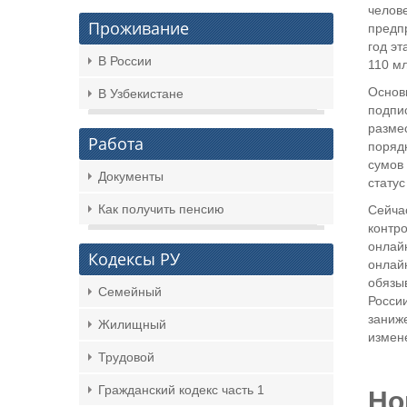
челов
Проживание
предпр
год эт
В России
110 мл
Основ
В Узбекистане
подпис
размес
Работа
порядк
сумов 
Документы
стату
Как получить пенсию
Сейча
контро
онлайн
Кодексы РУ
онлай
обязы
Семейный
России
заниже
Жилищный
измен
Трудовой
Гражданский кодекс часть 1
Но