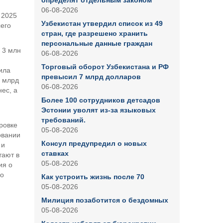
определят отдельным законом
06-08-2026
 2025
Узбекистан утвердил список из 49
сего
стран, где разрешено хранить
персональные данные граждан
 3 млн
06-08-2026
Торговый оборот Узбекистана и РФ
ила
превысил 7 млрд долларов
1 млрд
06-08-2026
ес, а
Более 100 сотрудников детсадов
Эстонии уволят из-за языковых
требований.
ровке
05-08-2026
овании
Консул предупредил о новых
 и
ставках
тают в
05-08-2026
ия о
ло
Как устроить жизнь после 70
05-08-2026
Милиция позаботится о бездомных
05-08-2026