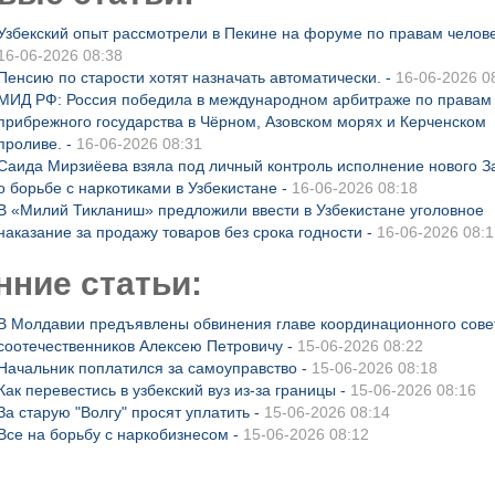
Узбекский опыт рассмотрели в Пекине на форуме по правам челове
16-06-2026 08:38
Пенсию по старости хотят назначать автоматически. -
16-06-2026 0
МИД РФ: Россия победила в международном арбитраже по правам
прибрежного государства в Чёрном, Азовском морях и Керченском
проливе. -
16-06-2026 08:31
Саида Мирзиёева взяла под личный контроль исполнение нового З
о борьбе с наркотиками в Узбекистане -
16-06-2026 08:18
В «Милий Тикланиш» предложили ввести в Узбекистане уголовное
наказание за продажу товаров без срока годности -
16-06-2026 08:1
нние статьи:
В Молдавии предъявлены обвинения главе координационного сове
соотечественников Алексею Петровичу -
15-06-2026 08:22
Начальник поплатился за самоуправство -
15-06-2026 08:18
Как перевестись в узбекский вуз из-за границы -
15-06-2026 08:16
За старую "Волгу" просят уплатить -
15-06-2026 08:14
Все на борьбу с наркобизнесом -
15-06-2026 08:12