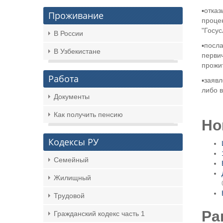
▪️отка
Проживание
проце
"Госус
В России
▪️посл
В Узбекистане
перви
прожи
Работа
▪️заяв
либо в
Документы
Как получить пенсию
Но
Кодексы РУ
Семейный
Жилищный
Трудовой
Ра
Гражданский кодекс часть 1