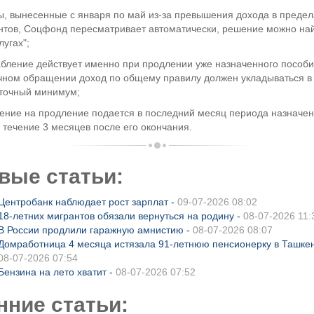
зы, вынесенные с января по май из-за превышения дохода в предел
нтов, Соцфонд пересматривает автоматически, решение можно най
лугах";
абление действует именно при продлении уже назначенного пособи
чном обращении доход по общему правилу должен укладываться в
точный минимум;
ление на продление подается в последний месяц периода назначен
 течение 3 месяцев после его окончания.
вые статьи:
Центробанк наблюдает рост зарплат -
09-07-2026 08:02
18-летних мигрантов обязали вернуться на родину -
08-07-2026 11:
В России продлили гаражную амнистию -
08-07-2026 08:07
Домработница 4 месяца истязала 91-летнюю пенсионерку в Ташкен
08-07-2026 07:54
Бензина на лето хватит -
08-07-2026 07:52
нние статьи: