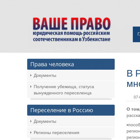
Права человека
В 
Документы
мн
Получение убежища, статуса
вынужденного переселенца
07-
Переселение в Россию
О том
расска
Документы
▪️посо
регио
Регионы переселения
регио