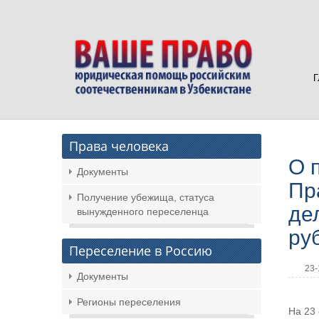
Права человека
О 
Документы
Пр
Получение убежища, статуса
де
вынужденного переселенца
ру
Переселение в Россию
23-
Документы
Регионы переселения
На 23