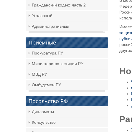
В мер
Гражданский кодекс часть 2
Федер
Росси
Уголовный
испол
Административный
Имеет
защит
публи
Приемные
россий
других
Прокуратура РУ
Министерство юстиции РУ
Но
МВД РУ
Омбудсмен РУ
Посольство РФ
Дипломаты
Ра
Консульство