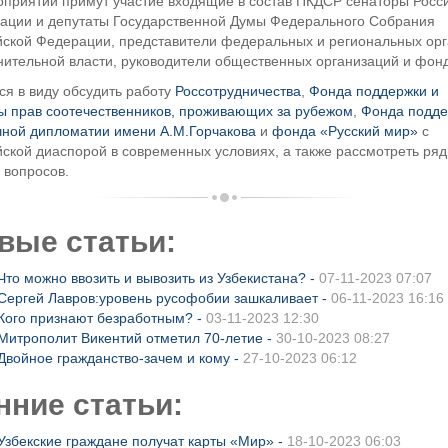
оприятии примут участие входящие в состав ПКДСР сенаторы Росс
ации и депутаты Государственной Думы Федерального Собрания
йской Федерации, представители федеральных и региональных орг
нительной власти, руководители общественных организаций и фонд
ся в виду обсудить работу
Россотрудничества
,
Фонда поддержки и
ы прав соотечественников, проживающих за рубежом
,
Фонда подде
чной дипломатии имени А.М.Горчакова
и
фонда «Русский мир»
с
ской диаспорой в современных условиях, а также рассмотреть ряд
 вопросов.
вые статьи:
Что можно ввозить и вывозить из Узбекистана? -
07-11-2023 07:07
Сергей Лавров:уровень русофобии зашкаливает -
06-11-2023 16:16
Кого признают безработным? -
03-11-2023 12:30
Митрополит Викентий отметил 70-летие -
30-10-2023 08:27
Двойное гражданство-зачем и кому -
27-10-2023 06:12
нние статьи:
Узбекские граждане получат карты «Мир» -
18-10-2023 06:03