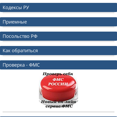
Кодексы РУ
Приемные
Посольство РФ
Как обратиться
Проверка - ФМС