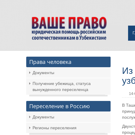
Права человека
Из
Документы
уз
Получение убежища, статуса
вынужденного переселенца
14-
Переселение в Россию
В Таш
прину
Документы
послу
Двухст
Регионы переселения
проце