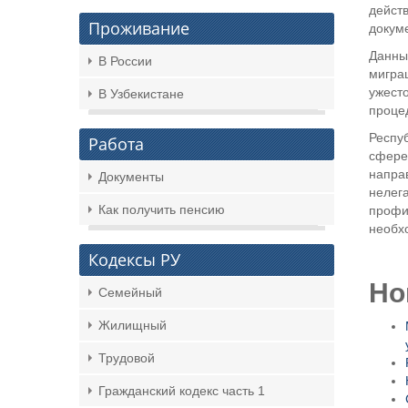
действ
Проживание
докум
Данны
В России
мигра
ужест
В Узбекистане
проце
Респу
Работа
сфере
направ
Документы
нелег
Как получить пенсию
профи
необхо
Кодексы РУ
Но
Семейный
Жилищный
Трудовой
Гражданский кодекс часть 1