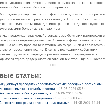
ия по установлению личности каждого человека, подготовке проез
ентов и обеспечению безопасного перелета.
й инцидент разворачивается на фоне последовательного пересмо
ционной политики в европейских столицах. Страны ЕС системно
очают правила пребывания для иностранцев, что делает подобные
дуры высылки более частым явлением.
блика продолжает взаимодействовать с зарубежными партнерами в
 контроля за перемещением лиц. Основной фокус в этой работе
лен на защиту прав соотечественников за границей и профилактик
ального пересечения границ. В связи с последними событиями
льные структуры в очередной раз напоминают согражданам о
димости строго придерживаться законов тех стран, где они находя
вые статьи:
МВД обяжут проводить «профилактические беседы» с россиянами,
уклоняющимися от службы в армии. -
15-05-2026 05:54
Россия манит узбекскую молодежь -
15-05-2026 05:34
Намаз стал причиной депортации -
15-05-2026 03:48
Советские постройки признаны памятниками. -
14-05-2026 14:34