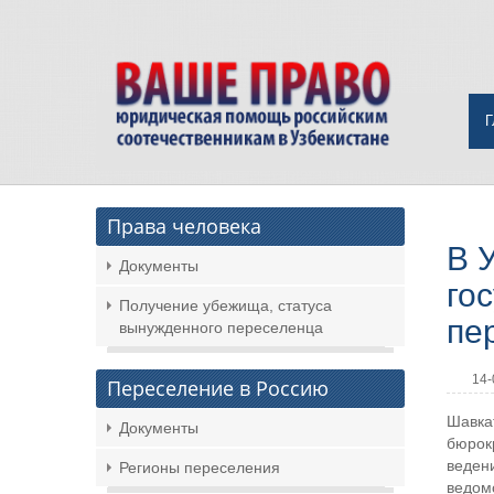
Права человека
В 
Документы
го
Получение убежища, статуса
пе
вынужденного переселенца
14-
Переселение в Россию
Шавка
Документы
бюрокр
веден
Регионы переселения
ведом