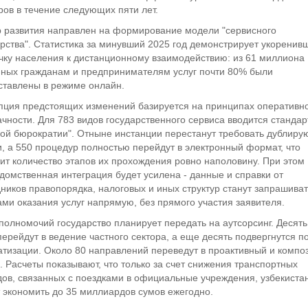
ов в течение следующих пяти лет.
р развития направлен на формирование модели "сервисного
рства". Статистика за минувший 2025 год демонстрирует укоренив
чку населения к дистанционному взаимодействию: из 61 миллиона
нных гражданам и предпринимателям услуг почти 80% были
ставлены в режиме онлайн.
пция предстоящих изменений базируется на принципах оперативно
чности. Для 783 видов государственного сервиса вводится стандар
вой бюрократии". Отныне инстанции перестанут требовать дублир
, а 550 процедур полностью перейдут в электронный формат, что
ит количество этапов их прохождения ровно наполовину. При этом
омственная интеграция будет усилена - данные и справки от
ников правопорядка, налоговых и иных структур станут запрашива
ми оказания услуг напрямую, без прямого участия заявителя.
полномочий государство планирует передать на аутсорсинг. Десять
перейдут в ведение частного сектора, а еще десять подвергнутся п
атизации. Около 80 направлений переведут в проактивный и компо
 Расчеты показывают, что только за счет снижения транспортных
дов, связанных с поездками в официальные учреждения, узбекиста
 экономить до 35 миллиардов сумов ежегодно.