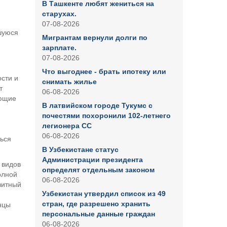
В Ташкенте любят жениться на
старухах.
07-08-2026
шуюся
Мигрантам вернули долги по
зарплате.
07-08-2026
Что выгоднее - брать ипотеку или
сти и
снимать жилье
т
06-08-2026
ующие
В латвийском городе Тукумс с
почестями похоронили 102-летнего
легионера СС
06-08-2026
ться
В Узбекистане статус
Администрации президента
 видов
определят отдельным законом
олной
06-08-2026
зитный
Узбекистан утвердил список из 49
стран, где разрешено хранить
нцы
персональные данные граждан
06-08-2026