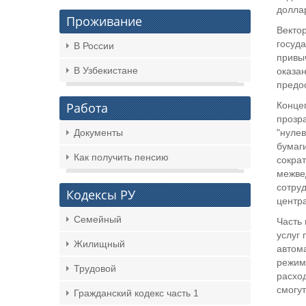
доллар
Проживание
Векто
госуда
В России
привы
В Узбекистане
оказа
предо
Работа
Конце
прозра
Документы
"нуле
бумаги
Как получить пенсию
сократ
межвед
сотруд
Кодексы РУ
центра
Семейный
Часть 
услуг 
Жилищный
автом
режим.
Трудовой
расхо
смогут
Гражданский кодекс часть 1