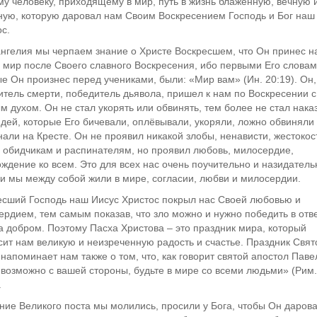
у человеку, приходящему в мир, путь в жизнь блаженную, вечную 
ную, которую даровал нам Своим Воскресением Господь и Бог наш
с.
ангелия мы черпаем знание о Христе Воскресшем, что Он принес н
 мир после Своего славного Воскресения, ибо первыми Его словам
е Он произнес перед учениками, были: «Мир вам» (Ин. 20:19). Он,
тель смерти, победитель дьявола, пришел к нам по Воскресении с
 духом. Он не стал укорять или обвинять, тем более не стал нака
дей, которые Его бичевали, оплёвывали, укоряли, ложно обвиняли
али на Кресте. Он не проявил никакой злобы, ненависти, жестокос
 обидчикам и распинателям, но проявил любовь, милосердие,
ждение ко всем. Это для всех нас очень поучительно и назидатель
и мы между собой жили в мире, согласии, любви и милосердии.
есший Господь наш Иисус Христос покрыл нас Своей любовью и
рдием, тем самым показав, что зло можно и нужно победить в отв
а добром. Поэтому Пасха Христова – это праздник мира, который
ит нам великую и неизреченную радость и счастье. Праздник Свят
напоминает нам также о том, что, как говорит святой апостол Паве
возможно с вашей стороны, будьте в мире со всеми людьми» (Рим.
.
ние Великого поста мы молились, просили у Бога, чтобы Он даров