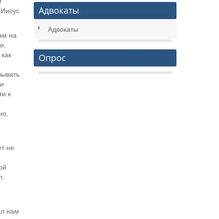
и
Адвокаты
 Иисус
Адвокаты
ам на
и,
 как
Опрос
зывать
 и
ти к
но,
ет не
ой
л:
ал нам