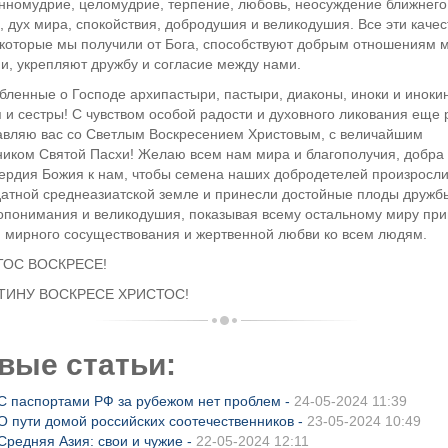
нномудрие, целомудрие, терпение, любовь, неосуждение ближнего
, дух мира, спокойствия, добродушия и великодушия. Все эти качес
 которые мы получили от Бога, способствуют добрым отношениям 
и, укрепляют дружбу и согласие между нами.
ленные о Господе архипастыри, пастыри, диаконы, иноки и иноки
 и сестры! С чувством особой радости и духовного ликования еще 
авляю вас со Светлым Воскресением Христовым, с величайшим
ником Святой Пасхи! Желаю всем нам мира и благополучия, добра
ердия Божия к нам, чтобы семена наших добродетелей произросли
датной среднеазиатской земле и принесли достойные плоды дружб
опонимания и великодушия, показывая всему остальному миру пр
, мирного сосуществования и жертвенной любви ко всем людям.
ТОС ВОСКРЕСЕ!
ТИНУ ВОСКРЕСЕ ХРИСТОС!
вые статьи:
С паспортами РФ за рубежом нет проблем -
24-05-2024 11:39
О пути домой российских соотечественников -
23-05-2024 10:49
Средняя Азия: свои и чужие -
22-05-2024 12:11