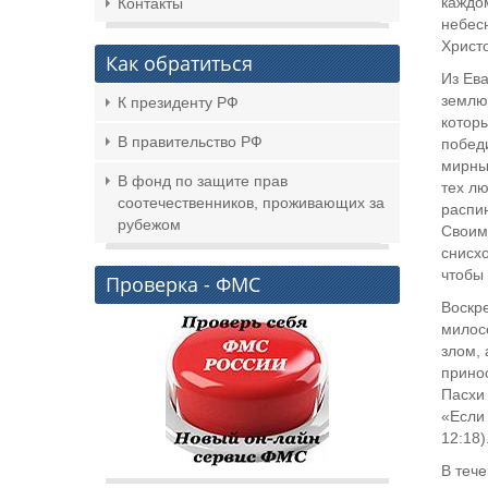
каждом
Контакты
небес
Христо
Как обратиться
Из Ев
землю
К президенту РФ
которы
В правительство РФ
победи
мирным
В фонд по защите прав
тех лю
соотечественников, проживающих за
распин
рубежом
Своим
снисхо
чтобы 
Проверка - ФМС
Воскр
милосе
злом, 
принос
Пасхи 
«Если 
12:18)
В тече