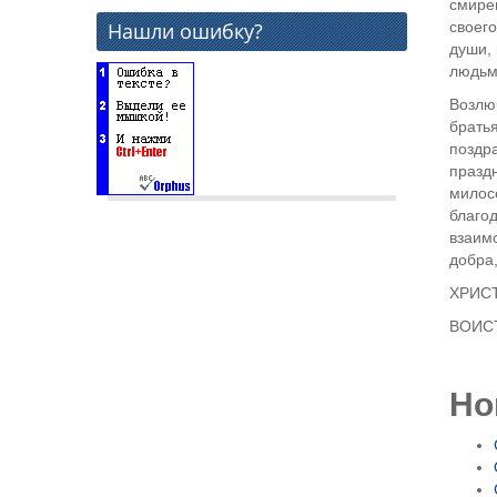
смире
своего
Нашли ошибку?
души,
людьм
Возлюб
братья
поздр
празд
милос
благо
взаим
добра
ХРИС
ВОИС
Но