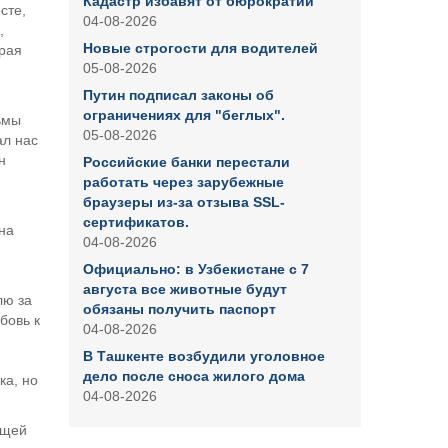
Кадастр избавят от бюрократии
сте,
04-08-2026
,
Новые строгости для водителей
орая
05-08-2026
Путин подписал законы об
ограничениях для "беглых".
ьмы
05-08-2026
ал нас
н
Российские банки перестали
работать через зарубежные
браузеры из-за отзыва SSL-
сертификатов.
на
04-08-2026
Официально: в Узбекистане с 7
августа все животные будут
лю за
обязаны получить паспорт
бовь к
04-08-2026
В Ташкенте возбудили уголовное
дело после сноса жилого дома
ка, но
04-08-2026
ющей