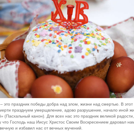
– это праздник победы добра над злом, жизни над смертью. В этот
мерти празднуем умерщвление, адово разрушение, начало иной ж
» (Пасхальный канон). Для всех нас это праздник великой радости,
у что Господь наш Иисус Христос Своим Воскресением даровал на
вечную и избавил нас от вечных мучений.