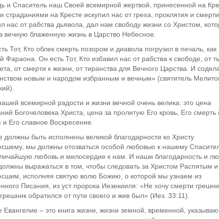
дь и Спаситель наш Своей всемирной жертвой, принесенной на Кре
 страданиями на Кресте искупил нас от греха, проклятия и смерти
л нас от рабства дьявола, дал нам свободу жизни со Христом, кот
в вечную блаженную жизнь в Царство Небесное.
ть Тот, Кто облек смерть позором и диавола погрузил в печаль, как
 Фараона. Он есть Тот, Кто избавил нас от рабства к свободе, от т
ета, от смерти к жизни, от тиранства для Вечного Царства. И содел
нством новым и народом избранным и вечным» (святитель Мелито
ий).
ашей всемирной радости и жизни вечной очень велика: это цена
ний Богочеловека Христа, цена за пролитую Его кровь, Его смерть 
 и Его славное Воскресение.
е должны быть исполнены великой благодарности ко Христу
есшему, мы должны отозваться особой любовью к нашему Спасите
еличайшую любовь и милосердие к нам. И наши благодарность и лю
должны выражаться в том, чтобы следовать за Христом Распятым и
есшим, исполняя святую волю Божию, о которой мы узнаем из
ного Писания, из уст пророка Иезекииля: «Не хочу смерти грешни
грешник обратился от пути своего и жив был» (Иез. 33:11).
 Евангелие – это книга жизни, жизни земной, временной, указыва