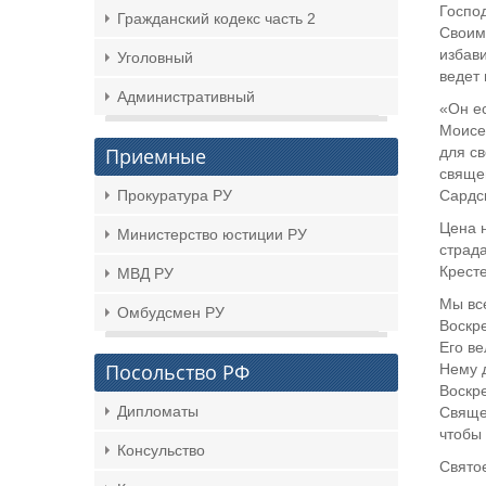
Госпо
Гражданский кодекс часть 2
Своими
избави
Уголовный
ведет 
Административный
«Он ес
Моисей
для св
Приемные
свяще
Сардск
Прокуратура РУ
Цена н
Министерство юстиции РУ
страда
Кресте
МВД РУ
Мы вс
Омбудсмен РУ
Воскр
Его в
Посольство РФ
Нему 
Воскр
Дипломаты
Священ
чтобы 
Консульство
Святое