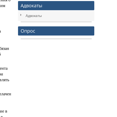
Адвокаты
ким
Адвокаты
Опрос
в
бязан
б
ента
ри
влять
плачен
ие в
 в