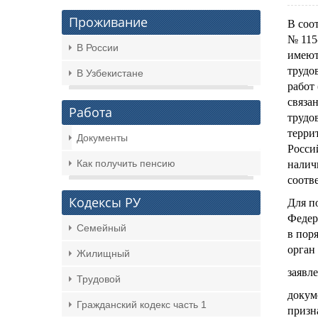
Проживание
В соот
№ 115
В России
имеют
трудо
В Узбекистане
работ
связа
Работа
трудо
терри
Документы
Росси
Как получить пенсию
налич
соотв
Кодексы РУ
Для п
Федер
Семейный
в пор
орган
Жилищный
заявле
Трудовой
докум
Гражданский кодекс часть 1
призн