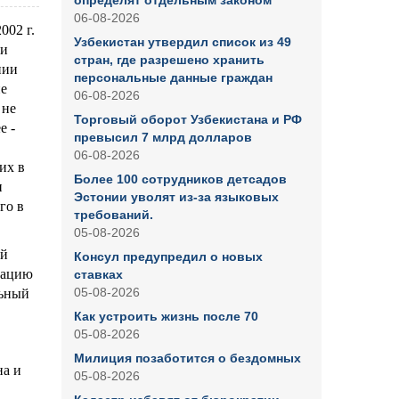
определят отдельным законом
06-08-2026
002 г.
Узбекистан утвердил список из 49
ии
стран, где разрешено хранить
нии
персональные данные граждан
е
06-08-2026
 не
Торговый оборот Узбекистана и РФ
е -
превысил 7 млрд долларов
06-08-2026
их в
Более 100 сотрудников детсадов
и
Эстонии уволят из-за языковых
го в
требований.
05-08-2026
ой
Консул предупредил о новых
рацию
ставках
05-08-2026
льный
Как устроить жизнь после 70
05-08-2026
Милиция позаботится о бездомных
на и
05-08-2026