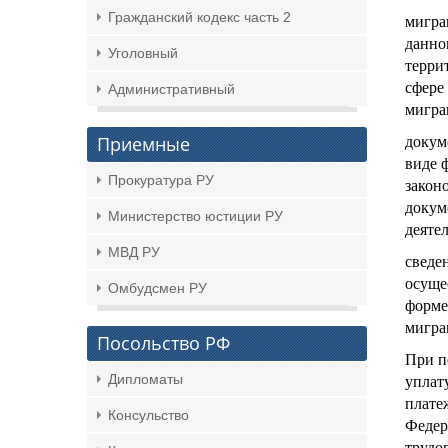
Гражданский кодекс часть 2
мигра
данно
Уголовный
терри
сфере
Административный
мигра
Приемные
докум
виде 
Прокуратура РУ
закон
докум
Министерство юстиции РУ
деяте
МВД РУ
сведе
осуще
Омбудсмен РУ
форме
мигра
Посольство РФ
При п
Дипломаты
уплат
плате
Консульство
Федер
трудо