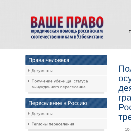
Права человека
По
Документы
ос
Получение убежища, статуса
де
вынужденного переселенца
гр
Переселение в Россию
Ро
Документы
тр
Регионы переселения
10-