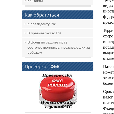
Контакты
видах
иност
Как обратиться
федер
предс
К президенту РФ
Терри
В правительство РФ
сфере
иност
В фонд по защите прав
поряд
соотечественников, проживающих за
рубежом
выдат
отказе
Проверка - ФМС
Патент
может
этом 
более
Срок 
налог
плате
Федер
терри