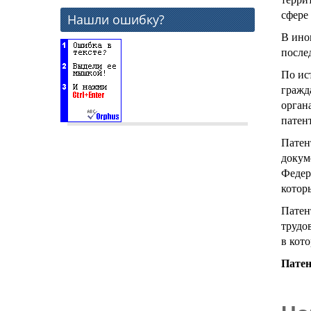
сфере
Нашли ошибку?
В ино
после
По ис
гражд
орган
патент
Патен
докум
Федера
котор
Патен
трудо
в кот
Патен