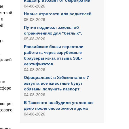
Кадастр избавят от бюрократии
де
04-08-2026
меткой
Новые строгости для водителей
 в
05-08-2026
ой
Путин подписал законы об
ограничениях для "беглых".
05-08-2026
ц в
Российские банки перестали
работать через зарубежные
—
браузеры из-за отзыва SSL-
удовой
сертификатов.
04-08-2026
Официально: в Узбекистане с 7
 по
августа все животные будут
сфере
обязаны получить паспорт
04-08-2026
В Ташкенте возбудили уголовное
дающие
дело после сноса жилого дома
сового
04-08-2026
ения о