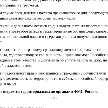
 миграции не требуется.
м случае срок действия патента прекращается со дня, следующего
дним днем периода, за который уплачен налог.
течении двенадцати месяцев со дня выдачи патента иностранны
анин вправе обратиться в территориальные органы федеральног
а исполнительной власти в сфере миграции за получением новог
а.
т выдается иностранному гражданину лично по предъявлении
ента, удостоверяющего его личность и признаваемого Российско
цией в этом качестве, и документа об уплате налога на срок, на
ый выдается патент.
т предоставляет право иностранному гражданину осуществлять
вую деятельность на территории того субъекта Российской Феде
ором выдан.
т выдается территориальными органами ФМС России.