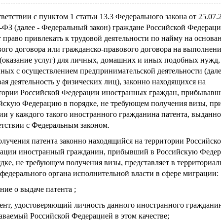
ветствии с пунктом 1 статьи 13.3 Федерального закона от 25.07.2
-ФЗ (далее - Федеральный закон) граждане Российской Федерац
 право привлекать к трудовой деятельности по найму на основа
вого договора или гражданско-правового договора на выполнени
 (оказание услуг) для личных, домашних и иных подобных нужд,
нных с осуществлением предпринимательской деятельности (дале
вая деятельность у физических лиц), законно находящихся на
тории Российской Федерации иностранных граждан, прибывавш
йскую Федерацию в порядке, не требующем получения визы, пр
ии у каждого такого иностранного гражданина патента, выданно
етствии с Федеральным законом.
олучения патента законно находящийся на территории Российск
ации иностранный гражданин, прибывший в Российскую Феде
ядке, не требующем получения визы, представляет в территориа
 федерального органа исполнительной власти в сфере миграции:
ние о выдаче патента ;
ент, удостоверяющий личность данного иностранного граждани
аваемый Российской Федерацией в этом качестве;