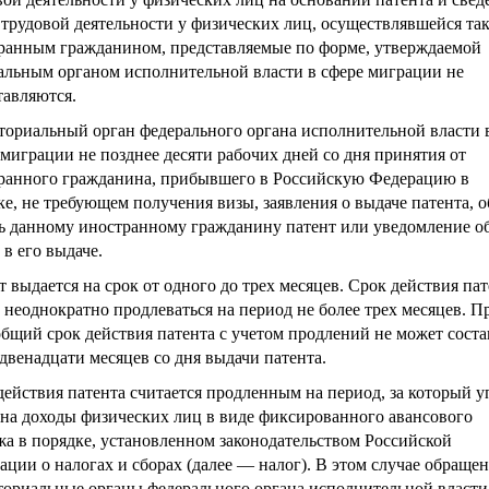
 трудовой деятельности у физических лиц, осуществлявшейся та
ранным гражданином, представляемые по форме, утверждаемой
альным органом исполнительной власти в сфере миграции не
тавляются.
ториальный орган федерального органа исполнительной власти 
 миграции не позднее десяти рабочих дней со дня принятия от
ранного гражданина, прибывшего в Российскую Федерацию в
ке, не требующем получения визы, заявления о выдаче патента, о
ь данному иностранному гражданину патент или уведомление о
 в его выдаче.
 выдается на срок от одного до трех месяцев. Срок действия пат
 неоднократно продлеваться на период не более трех месяцев. П
общий срок действия патента с учетом продлений не может соста
 двенадцати месяцев со дня выдачи патента.
действия патента считается продленным на период, за который у
 на доходы физических лиц в виде фиксированного авансового
жа в порядке, установленном законодательством Российской
ации о налогах и сборах (далее — налог). В этом случае обращен
ториальные органы федерального органа исполнительной власти