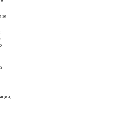
 за
й
о
о
й
рации,